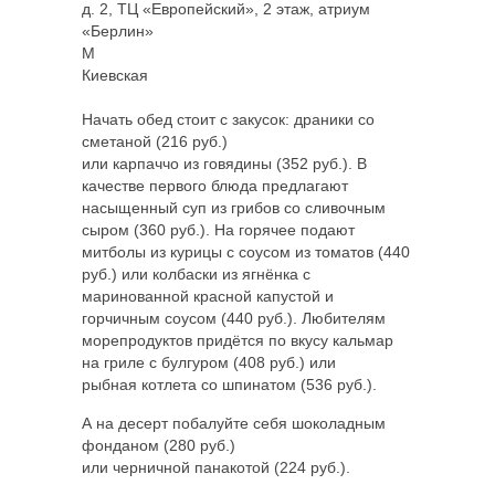
д. 2, ТЦ «Европейский», 2 этаж, атриум
«Берлин»
M
Киевская
Начать обед стоит с закусок: драники со
сметаной (216 руб.)
или карпаччо из говядины (352 руб.). В
качестве первого блюда предлагают
насыщенный суп из грибов со сливочным
сыром (360 руб.). На горячее подают
митболы из курицы с соусом из томатов (440
руб.) или колбаски из ягнёнка с
маринованной красной капустой и
горчичным соусом (440 руб.). Любителям
морепродуктов придётся по вкусу кальмар
на гриле с булгуром (408 руб.) или
рыбная котлета со шпинатом (536 руб.).
А на десерт побалуйте себя шоколадным
фонданом (280 руб.)
или черничной панакотой (224 руб.).