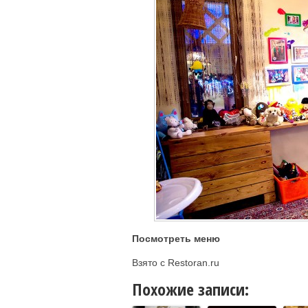
Посмотреть меню
Взято с Restoran.ru
Похожие записи: