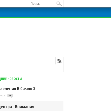
ДНИЕ НОВОСТИ
лечения В Casino X
2022
0
центрат Внимания