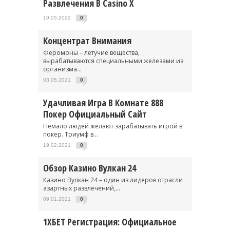
Развлечения В Casino X
19.05.2022
0
Концентрат Внимания
Феромоны – летучие вещества,
вырабатываются специальными железами из
организма...
03.05.2021
0
Удачливая Игра В Комнате 888
Покер Официальный Сайт
Немало людей желают зарабатывать игрой в
покер. Триумф в...
19.02.2021
0
Обзор Казино Вулкан 24
Казино Вулкан 24 – один из лидеров отрасли
азартных развлечений,...
09.01.2021
0
1ХБЕТ Регистрация: Официальное