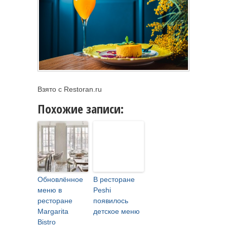
Взято с Restoran.ru
Похожие записи:
Обновлённое
В ресторане
меню в
Peshi
ресторане
появилось
Margarita
детское меню
Bistro