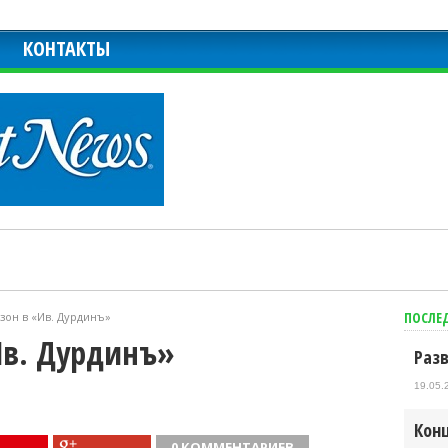
КОНТАКТЫ
ер официальный сайт
ПОСЛЕ
зон в «Ив. Дурдинъ»
Ив. Дурдинъ»
Разв
ркало 1XBET
19.05.
Кон
0 КОММЕНТАРИЕВ