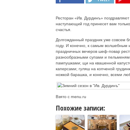
Медицинская одежда
ПОДЕЛИТЬСЯ
ПОД
Дома с историей: особенности аре
Ресторан «Ив. Дурдинъ» поздравляют 
Горячие бонусы от БК LEON
наступающий год принесет вам только
Развлечения в casino x
счастья.
Долгожданный праздник уже совсем бл
году. И конечно, к самым волшебным
праздничных вечеров шеф-повар рест
разнообразными супами и пельменям
пампушками; щи на квашенной капусте
каперсами; гуляш на копченой грудинк
ножкой барашка, и конечно, всеми 
Взято с menu.ru
Похожие записи: