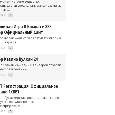
оны – летучие вещества,
батываются специальными железами из
изма...
2021
0
ливая Игра В Комнате 888
ер Официальный Сайт
о людей желают зарабатывать игрой в
. Триумф в...
2021
0
р Казино Вулкан 24
о Вулкан 24 – один из лидеров отрасли
ных развлечений,...
2021
0
ЕТ Регистрация: Официальное
ало 1XBET
 — букмекерская контора, какая сегодня
уется популярностью.
истрирована...
2020
0