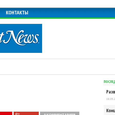
КОНТАКТЫ
ПОСЛЕ
ер официальный сайт
Разв
ркало 1XBET
19.05.
Кон
0 КОММЕНТАРИЕВ