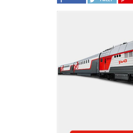
ПОДЕЛИТЬСЯ
ПОД
Медицинская одежда
Дома с историей: особенности аре
Горячие бонусы от БК LEON