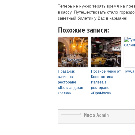
Теперь не нужно терять время на пое
в кассу. Путешествовать стало горазд
заветный билетик у Вас в кармане!
Похожие записи:
Праздник
Постное меню от
Тумба
викингов в
Константина
ресторане
Ивлева в
«Шотландская
ресторане
клетка»
«ПроМясо»
Инфо Admin