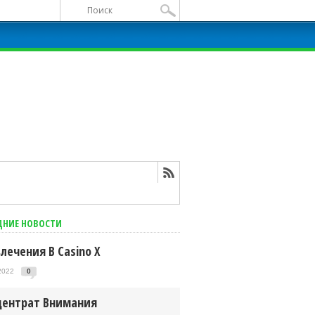
ДНИЕ НОВОСТИ
лечения В Casino X
2022
0
центрат Внимания