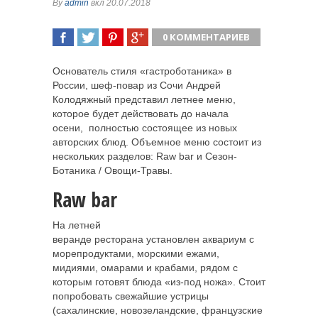
By
admin
вкл 20.07.2018
0 КОММЕНТАРИЕВ
ПОДЕЛИТЬСЯ
TWEET
ПОДЕЛИТЬСЯ
ПОДЕЛИТЬСЯ
Основатель стиля «гастроботаника» в
России, шеф-повар из Сочи Андрей
Колодяжный представил летнее меню,
которое будет действовать до начала
осени, полностью состоящее из новых
авторских блюд. Объемное меню состоит
из
нескольких разделов: Raw bar и Сезон-
Ботаника / Овощи-Травы.
Raw bar
На летней
веранде ресторана установлен аквариум с
морепродуктами, морскими ежами,
мидиями, омарами и крабами, рядом с
которым готовят блюда «из-под ножа». Стоит
попробовать свежайшие устрицы
(сахалинские, новозеландские, французские