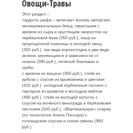
Овощи-Травы
Этот раздел –
гордость шефа – включает восемь авторских
экспериментальных блюд: свекольник с
кремом из сыра и хрустящим хворостом на
черёмуховой муке (350 руб.), кашу из
пророщенной пшеницы и молодой хвощ
(350 руб.), три вида корнеплодов и два вида
зелени, меняющиеся в зависимости от
сезона (380 руб.), печёный баклажан и
грибы
с кремом из мацони (360 руб.), стейк из
арбуза с соусом из крыжовника и цветами
(420 руб.), холодный клубничный гаспачо с
тартаром из креветок и молодым кейлом
(480 руб.), стейк из молодой капусты с
соусом из мочёного винограда и берёзовыми
листьями (540 руб.), «Вертикальную» спаржу
(по технологии Алена Пассара) с
голландским соусом и соком свёклы (980
руб.).