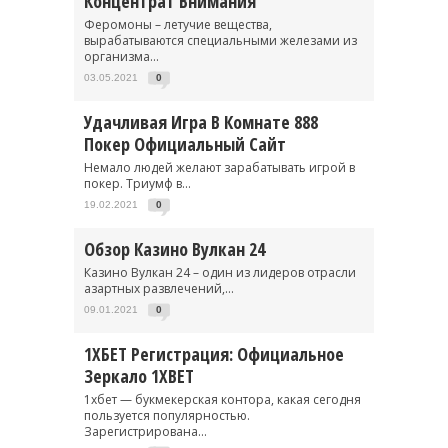
Концентрат Внимания
Феромоны – летучие вещества,
вырабатываются специальными железами из
организма...
03.05.2021
0
Удачливая Игра В Комнате 888
Покер Официальный Сайт
Немало людей желают зарабатывать игрой в
покер. Триумф в...
19.02.2021
0
Обзор Казино Вулкан 24
Казино Вулкан 24 – один из лидеров отрасли
азартных развлечений,...
09.01.2021
0
1ХБЕТ Регистрация: Официальное
Зеркало 1XBET
1хбет — букмекерская контора, какая сегодня
пользуется популярностью.
Зарегистрирована...