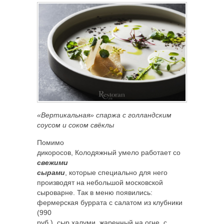
«Вертикальная» спаржа с голландским
соусом и соком свёклы
Помимо
дикоросов, Колодяжный умело работает со
свежими
сырами
, которые специально для него
производят на небольшой московской
сыроварне. Так в меню появились:
фермерская буррата с салатом из клубники
(990
руб.), сыр халуми, жаренный на огне, с