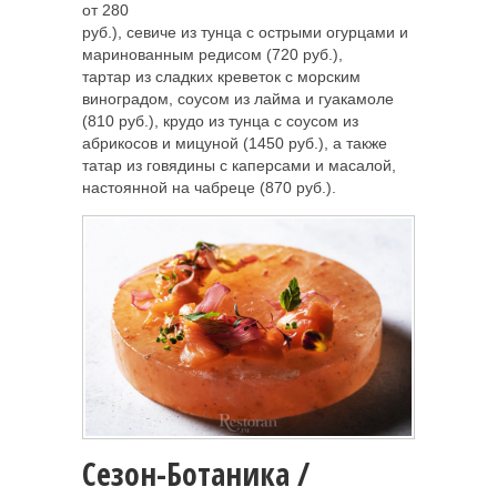
от 280
руб.), севиче из тунца с острыми огурцами и
маринованным редисом (720 руб.),
тартар из сладких креветок с морским
виноградом, соусом из лайма и гуакамоле
(810 руб.), крудо из тунца с соусом из
абрикосов и мицуной (1450 руб.), а также
татар из говядины с каперсами и масалой,
настоянной на чабреце (870 руб.).
Сезон-Ботаника /