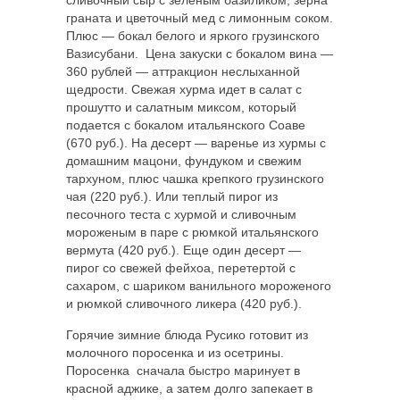
граната и цветочный мед с лимонным соком.
Плюс — бокал белого и яркого грузинского
Вазисубани. Цена закуски с бокалом вина —
360 рублей — аттракцион неслыханной
щедрости. Свежая хурма идет в салат с
прошутто и салатным миксом, который
подается с бокалом итальянского Соаве
(670 руб.). На десерт — варенье из хурмы с
домашним мацони, фундуком и свежим
тархуном, плюс чашка крепкого грузинского
чая (220 руб.). Или теплый пирог из
песочного теста с хурмой и сливочным
мороженым в паре с рюмкой итальянского
вермута (420 руб.). Еще один десерт —
пирог со свежей фейхоа, перетертой с
сахаром, с шариком ванильного мороженого
и рюмкой сливочного ликера (420 руб.).
Горячие зимние блюда Русико готовит из
молочного поросенка и из осетрины.
Поросенка сначала быстро маринует в
красной аджике, а затем долго запекает в