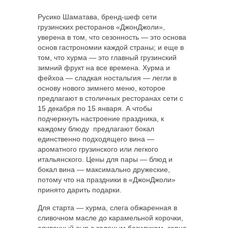
Русико Шаматава, бренд-шеф сети
грузинских ресторанов «ДжонДжоли»,
уверена в том, что
сезонность — это основа
основ гастрономии каждой страны; и еще в
том, что хурма — это главный грузинский
зимний фрукт на все времена. Хурма и
фейхоа — сладкая ностальгия — легли в
основу нового зимнего меню, которое
предлагают в столичных ресторанах сети с
15 декабря по 15 января. А чтобы
подчеркнуть настроение праздника, к
каждому блюду предлагают бокал
единственно подходящего вина —
ароматного грузинского или легкого
итальянского. Цены для пары — блюд и
бокал вина — максимально дружеские,
потому что на праздники в «ДжонДжоли»
принято дарить подарки.
Для старта — хурма, слега обжаренная в
сливочном масле до карамельной корочки,
сливочный сыр с зеленым базиликом, зерна