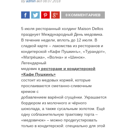
By
admin
вкл 08.07.2018
0 КОММЕНТАРИЕВ
ПОДЕЛИТЬСЯ
TWEET
ПОДЕЛИТЬСЯ
ПОДЕЛИТЬСЯ
5 июля ресторанный холдинг Maison Dellos
празднует Международный День медовика.
В течение недели, вплоть до 12 июля. В
сладкой карте – лакомства из ресторанов и
кондитерской «Кафе Пушкинъ», «Турандот»,
«Матрёшка», «Волна» и
«Шинок».
Легендарный
медовик в
ресторане и кондитерской
«Кафе Пушкинъ»
состоит из медовых коржей, которые
прослаиваются сметанно-сливочным
кремом с
добавлением варёной сгущёнки. Украшается
бордюром из молочного и чёрного
шоколада, а также сусальным золотом. Ещё
одну соблазнительную трактовку торта –
«медовичок» – можно продегустировать
только в кондитерской: специально для этой