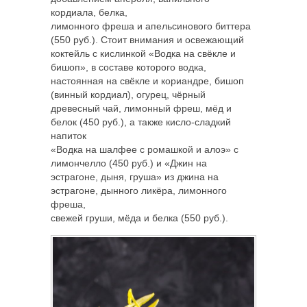
кордиала, белка,
лимонного фреша и апельсинового биттера
(550 руб.). Стоит внимания и освежающий
коктейль с кислинкой «Водка на свёкле и
бишоп», в составе которого водка,
настоянная на свёкле и кориандре, бишоп
(винный кордиал), огурец, чёрный
древесный чай, лимонный фреш, мёд и
белок (450 руб.), а также кисло-сладкий
напиток
«Водка на шалфее с ромашкой и алоэ» с
лимончелло (450 руб.) и «Джин на
эстрагоне, дыня, груша» из джина на
эстрагоне, дынного ликёра, лимонного
фреша,
свежей груши, мёда и белка (550 руб.).