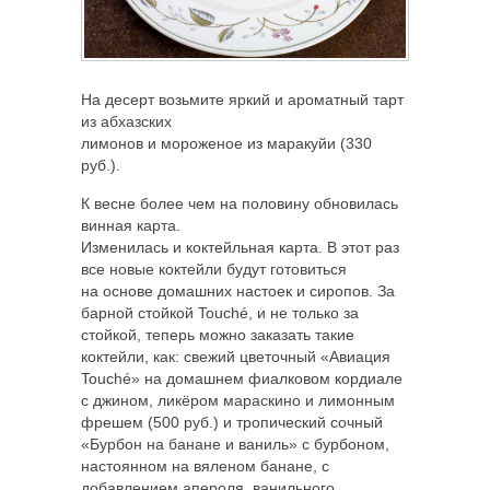
На десерт возьмите яркий и ароматный тарт
из абхазских
лимонов и мороженое из маракуйи (330
руб.).
К весне более чем на половину обновилась
винная карта.
Изменилась и коктейльная карта. В этот раз
все новые коктейли будут готовиться
на основе домашних настоек и сиропов. За
барной стойкой Touché, и не только за
стойкой, теперь можно заказать такие
коктейли, как: свежий цветочный «Авиация
Touché» на домашнем фиалковом кордиале
с джином, ликёром мараскино и лимонным
фрешем (500 руб.) и тропический сочный
«Бурбон на банане и ваниль» с бурбоном,
настоянном на вяленом банане, с
добавлением апероля, ванильного