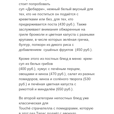
стоит попробовать
суп «Дюбарри», нежный белый вкусный для
тех, кто не поститься он подаётся с
креветками или без, для тех, кто
придерживается поста (430 руб.). Также
заслуживают внимания обжаренные на
гриле брокколи и цветная капуста с разными
крупами, в числе которых зелёная гречка,
булгур, попкорн из дикого риса с
добавлением сушёных фруктов (450 руб.).
Кроме этого из постных блюд в меню: крем-
суп из белых грибов
(400 руб.), хумус с печёным перцем,
овощами и киноа (470 руб.), салат из разных
помидоров, киноа и солёного творога (530
руб.) и печёная цветная капуста с
рикоттой и миндалём (650 руб.).
Во второй категории непостных блюд уже
классическая для
Touché страчателла с помидорами, которую
в этот раз Тарас подаёт с авокадо,