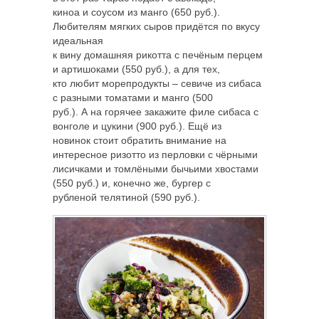
киноа и соусом из манго (650 руб.).
Любителям мягких сыров придётся по вкусу
идеальная
к вину домашняя рикотта с печёным перцем
и артишоками (550 руб.), а для тех,
кто любит морепродукты – севиче из сибаса
с разными томатами и манго (500
руб.). А на горячее закажите филе сибаса с
вонголе и цукини (900 руб.). Ещё из
новинок стоит обратить внимание на
интересное ризотто из перловки с чёрными
лисичками и томлёными бычьими хвостами
(550 руб.) и, конечно же, бургер с
рубленой телятиной (590 руб.).