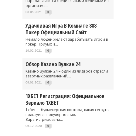
вырабатываются специальными железами из
организма...
03.05.2021
0
Удачливая Игра В Комнате 888
Покер Официальный Сайт
Немало людей желают зарабатывать игрой в
покер. Триумф в...
19.02.2021
0
Обзор Казино Вулкан 24
Казино Вулкан 24 – один из лидеров отрасли
азартных развлечений,...
09.01.2021
0
1ХБЕТ Регистрация: Официальное
Зеркало 1XBET
1хбет — букмекерская контора, какая сегодня
пользуется популярностью.
Зарегистрирована...
05.12.2020
0