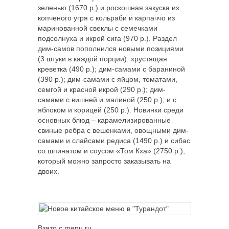
зеленью (1670 р.) и роскошная закуска из
копченого угря с кольраби и карпаччо из
маринованной свеклы с семечками
подсолнуха и икрой сига (970 р.). Раздел
дим-самов пополнился новыми позициями
(3 штуки в каждой порции): хрустящая
креветка (490 р.); дим-самами с бараниной
(390 р.); дим-самами с яйцом, томатами,
семгой и красной икрой (290 р.); дим-
самами с вишней и малиной (250 р.); и с
яблоком и корицей (250 р.). Новинки среди
основных блюд – карамелизированные
свиные ребра с вешенками, овощными дим-
самами и слайсами редиса (1490 р.) и сибас
со шпинатом и соусом «Том Кха» (2750 р.),
который можно запросто заказывать на
двоих.
Взято с menu.ru