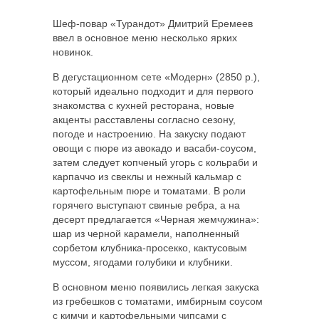
Шеф-повар «Турандот» Дмитрий Еремеев
ввел в основное меню несколько ярких
новинок.
В дегустационном сете «Модерн» (2850 р.),
который идеально подходит и
для первого
знакомства с кухней ресторана, новые
акценты расставлены согласно сезону,
погоде и настроению. На закуску подают
овощи с пюре из авокадо и васаби-соусом,
затем следует копченый угорь с кольраби и
карпаччо из свеклы и нежный кальмар с
картофельным пюре и томатами. В роли
горячего выступают свиные ребра, а на
десерт предлагается «Черная жемчужина»:
шар из черной карамели, наполненный
сорбетом клубника-просекко, кактусовым
муссом, ягодами голубики и клубники.
В основном меню появились легкая закуска
из гребешков с томатами, имбирным соусом
с кимчи и картофельными чипсами с