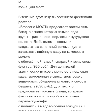
M
Кузнецкий мост
В течение двух недель весеннего фестиваля
ресторан
«Brasserie МОСТ» предлагает гостям пять
блюд, в основе которых четыре вида
крупы – рис, пшено, перловка и кукурузная
полента. Любителям овощных и
сладковатых сочетаний рекомендуется
заказывать пшённую кашу на кокосовом
молоке
с обожжённой тыквой, спаржей и эскалопом
фуа-гра (950 руб.). Для ценителей
экзотических вкусов в меню есть перловая
каша, вымоченная в свекольном соке с
вешенками, обжаренным манго и соусом
бешамель (890 руб.). Для тех, кто
предпочитает мясные блюда, во время
фестиваля стоит попробовать сочную
перепёлку-конфи
с полентой в медово-соевой глазури (750
руб.). Последние две позиции из меню