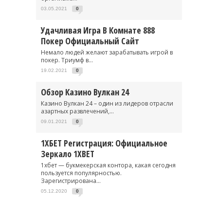
03.05.2021
0
Удачливая Игра В Комнате 888
Покер Официальный Сайт
Немало людей желают зарабатывать игрой в
покер. Триумф в...
19.02.2021
0
Обзор Казино Вулкан 24
Казино Вулкан 24 – один из лидеров отрасли
азартных развлечений,...
09.01.2021
0
1ХБЕТ Регистрация: Официальное
Зеркало 1XBET
1хбет — букмекерская контора, какая сегодня
пользуется популярностью.
Зарегистрирована...
05.12.2020
0