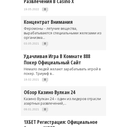
Развлечения В Casino X
19.05.2022
0
Концентрат Внимания
Феромоны – летучие вещества,
вырабатываются специальными железами из
организма...
03.05.2021
0
Удачливая Игра В Комнате 888
Покер Официальный Сайт
Немало людей желают зарабатывать игрой в
покер. Триумф в...
19.02.2021
0
Обзор Казино Вулкан 24
Казино Вулкан 24 – один из лидеров отрасли
азартных развлечений,...
09.01.2021
0
1ХБЕТ Регистрация: Официальное