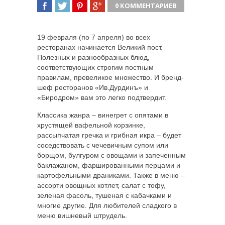
0 КОММЕНТАРИЕВ
ПОДЕЛИТЬСЯ
TWEET
ПОДЕЛИТЬСЯ
ПОДЕЛИТЬСЯ
19 февраля (по 7 апреля) во всех
ресторанах начинается Великий пост.
Полезных и разнообразных блюд,
соответствующих строгим постным
правилам, превеликое множество.
И бренд-
шеф ресторанов «Ив.Дурдинъ» и
«Биродром» вам это легко подтвердит.
Классика жанра – винегрет с опятами в
хрустящей вафельной корзинке,
рассыпчатая гречка и грибная икра – будет
соседствовать с чечевичным супом или
борщом, булгуром с овощами и запеченным
баклажаном, фаршированными перцами и
картофельными драниками. Также в меню –
ассорти овощных котлет, салат с тофу,
зеленая фасоль, тушеная с кабачками и
многие другие. Для любителей сладкого в
меню вишневый штрудель.