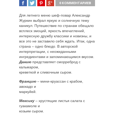
0 КОММЕНТАРИЕВ
ПОДЕЛИТЬСЯ
TWEET
ПОДЕЛИТЬСЯ
ПОДЕЛИТЬСЯ
Для летнего меню шеф-повар Александр
Журкин выбрал яркую и солнечную тему
каникул. Путешествие по странам обещало
всплеск эмоций, яркость впечатлений,
интересную дружбу классики и новизны, и
все это не заставило себя
ждать. Итак, одна
страна – одно блюдо. В авторской
интерпретации, с неожиданными
ингредиентами и запоминающимся вкусом.
Данию
представляет сморреброд с
кальмаром,
креветкой и сливочным сыром.
Францию
– мини-круассан с крабом,
авокадо и
маркуйей.
Мексику
– хрустящие листья салата с
гуакамоле и
козьим сыром.