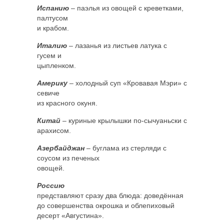
Испанию
– паэлья из овощей с креветками,
палтусом
и крабом.
Италию
– лазанья из листьев латука с
гусем и
цыпленком.
Америку
– холодный суп «Кровавая Мэри» с
севиче
из красного окуня.
Китай
– куриные крылышки по-сычуаньски с
арахисом.
Азербайджан
– буглама из стерляди с
соусом из печеных
овощей.
Россию
представляют сразу два блюда: доведённая
до совершенства окрошка и облепиховый
десерт «Августина».