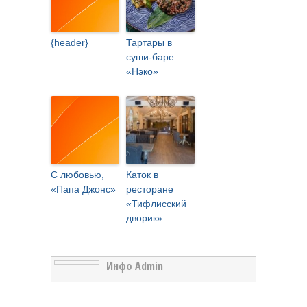
{header}
Тартары в
суши-баре
«Нэко»
С любовью,
Каток в
«Папа Джонс»
ресторане
«Тифлисский
дворик»
Инфо Admin