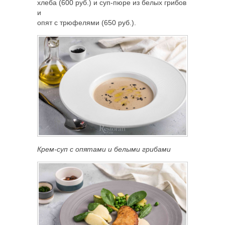
хлеба (600 руб.) и суп-пюре из белых грибов
и
опят с трюфелями (650 руб.).
Крем-суп с опятами и белыми грибами