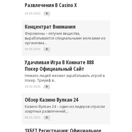
Развлечения В Casino X
19.05.2022
0
Концентрат Внимания
Феромоны – летучие вещества,
вырабатываются специальными железами из
организма...
03.05.2021
0
Удачливая Игра В Комнате 888
Покер Официальный Сайт
Немало людей желают зарабатывать игрой в
покер. Триумф в...
19.02.2021
0
Обзор Казино Вулкан 24
Казино Вулкан 24 – один из лидеров отрасли
азартных развлечений,...
09.01.2021
0
1ХБЕТ Регистрация: Официальное