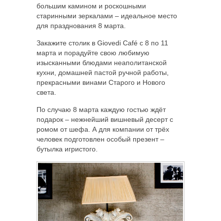
большим камином и роскошными
старинными зеркалами – идеальное место
для празднования 8 марта.
Закажите столик в Giovedi
Café с 8 по 11
марта и порадуйте свою любимую
изысканными блюдами неаполитанской
кухни, домашней пастой ручной работы,
прекрасными винами Старого и Нового
света.
По случаю 8 марта каждую гостью ждёт
подарок – нежнейший вишневый десерт с
ромом от шефа. А для компании от трёх
человек подготовлен особый презент –
бутылка игристого.