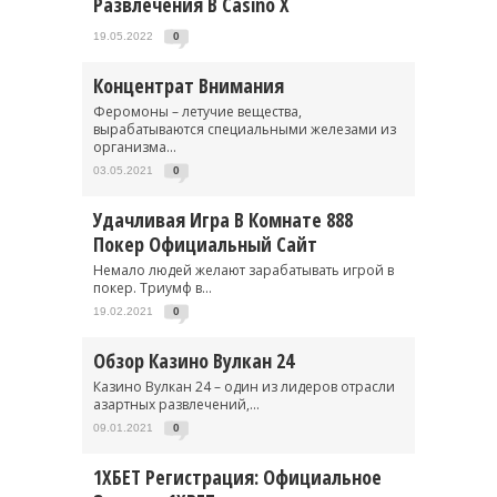
Развлечения В Casino X
19.05.2022
0
Концентрат Внимания
Феромоны – летучие вещества,
вырабатываются специальными железами из
организма...
03.05.2021
0
Удачливая Игра В Комнате 888
Покер Официальный Сайт
Немало людей желают зарабатывать игрой в
покер. Триумф в...
19.02.2021
0
Обзор Казино Вулкан 24
Казино Вулкан 24 – один из лидеров отрасли
азартных развлечений,...
09.01.2021
0
1ХБЕТ Регистрация: Официальное