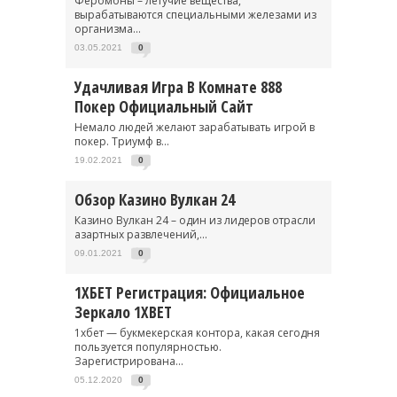
Феромоны – летучие вещества,
вырабатываются специальными железами из
организма...
03.05.2021
0
Удачливая Игра В Комнате 888
Покер Официальный Сайт
Немало людей желают зарабатывать игрой в
покер. Триумф в...
19.02.2021
0
Обзор Казино Вулкан 24
Казино Вулкан 24 – один из лидеров отрасли
азартных развлечений,...
09.01.2021
0
1ХБЕТ Регистрация: Официальное
Зеркало 1XBET
1хбет — букмекерская контора, какая сегодня
пользуется популярностью.
Зарегистрирована...
05.12.2020
0