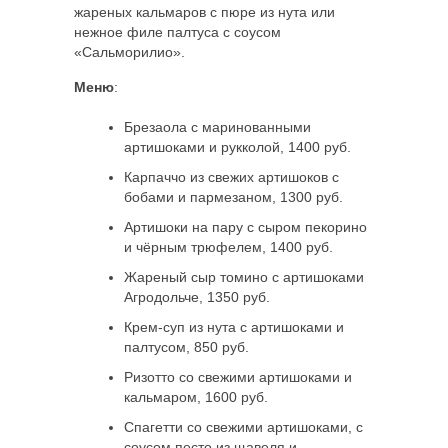
жареных кальмаров с пюре из нута или
нежное филе палтуса с соусом
«Сальморилио».
Меню
:
Брезаола с маринованными
артишоками и рукколой, 1400 руб.
Карпаччо из свежих артишоков с
бобами и пармезаном, 1300 руб.
Артишоки на пару с сыром пекорино
и чёрным трюфелем, 1400 руб.
Жареный сыр томино с артишоками
Агродольче, 1350 руб.
Крем-суп из нута с артишоками и
палтусом, 850 руб.
Ризотто со свежими артишоками и
кальмаром, 1600 руб.
Спагетти со свежими артишоками, с
соусом песто из щавеля и