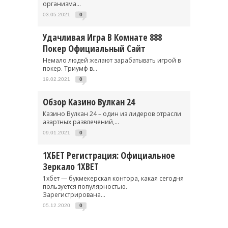
организма...
03.05.2021
0
Удачливая Игра В Комнате 888
Покер Официальный Сайт
Немало людей желают зарабатывать игрой в
покер. Триумф в...
19.02.2021
0
Обзор Казино Вулкан 24
Казино Вулкан 24 – один из лидеров отрасли
азартных развлечений,...
09.01.2021
0
1ХБЕТ Регистрация: Официальное
Зеркало 1XBET
1хбет — букмекерская контора, какая сегодня
пользуется популярностью.
Зарегистрирована...
05.12.2020
0