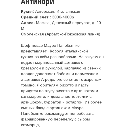
Антинори
Кухня:
Авторская, Итальянская
Средний счет :
3000-4000р
Адрес:
Москва, Денежный переулок, д. 20
M
Смоленская (Арбатско-Покровская линия)
Шеф-повар Мауро Панебьянко
представляет «Короля итальянской
кухни» во всём разнообразии. На закуску он
подает маринованный артишок с
брезаолой и рукколой, карпаччо из свежих
плодов дополняет бобами и пармезаном,
а артишок Агродольче сочетает с жареным
томино. Любителям ризотто и пасты
придутся по вкусу ризотто с артишоком и
кальмаром или домашние тортелли с
артишоком, бурратой и ботаргой. Из более
сытных блюд с артишоком Мауро
Панебьянко рекомендует попробовать
фаршированную перепёлку с сыром
скаморца,