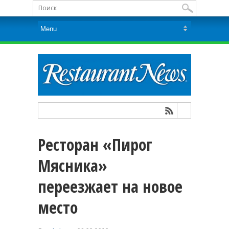
Ресторан «Пирог
Мясника»
переезжает на новое
место