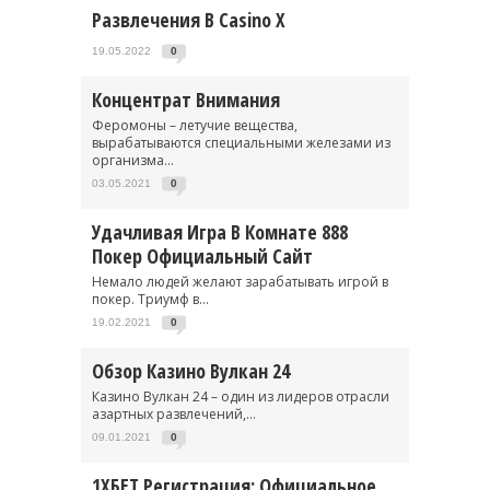
Развлечения В Casino X
19.05.2022
0
Концентрат Внимания
Феромоны – летучие вещества,
вырабатываются специальными железами из
организма...
03.05.2021
0
Удачливая Игра В Комнате 888
Покер Официальный Сайт
Немало людей желают зарабатывать игрой в
покер. Триумф в...
19.02.2021
0
Обзор Казино Вулкан 24
Казино Вулкан 24 – один из лидеров отрасли
азартных развлечений,...
09.01.2021
0
1ХБЕТ Регистрация: Официальное