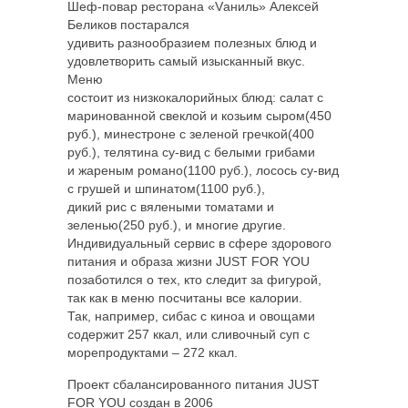
Шеф-повар ресторана «Vаниль» Алексей
Беликов постарался
удивить разнообразием полезных блюд и
удовлетворить самый изысканный вкус.
Меню
состоит из низкокалорийных блюд: салат с
маринованной свеклой и козьим сыром(450
руб.), минестроне с зеленой гречкой(400
руб.), телятина су-вид с белыми грибами
и жареным романо(1100 руб.), лосось су-вид
с грушей и шпинатом(1100 руб.),
дикий рис с вялеными томатами и
зеленью(250 руб.), и многие другие.
Индивидуальный сервис в сфере здорового
питания и образа жизни JUST FOR YOU
позаботился о тех, кто следит за фигурой,
так как в меню посчитаны все калории.
Так, например, сибас с киноа и овощами
содержит 257 ккал, или сливочный суп с
морепродуктами – 272 ккал.
Проект сбалансированного питания JUST
FOR YOU создан в 2006