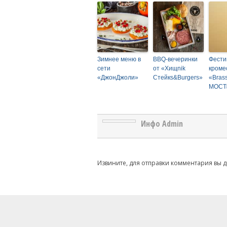
Зимнее меню в
BBQ-вечеринки
Фести
сети
от «Хищnik
кроме
«ДжонДжоли»
Cтейкs&Burgers»
«Brass
МОСТ
Инфо Admin
Извините, для отправки комментария вы 