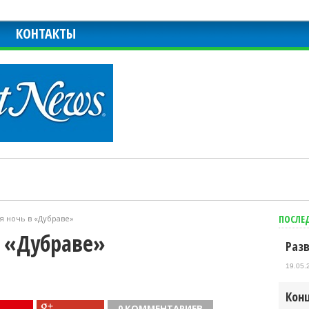
КОНТАКТЫ
ПОСЛЕ
я ночь в «Дубраве»
ер официальный сайт
в «Дубраве»
Разв
19.05.
ркало 1XBET
Кон
0 КОММЕНТАРИЕВ