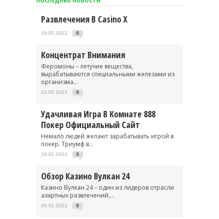
Развлечения В Casino X
19.05.2022
0
Концентрат Внимания
Феромоны – летучие вещества,
вырабатываются специальными железами из
организма...
03.05.2021
0
Удачливая Игра В Комнате 888
Покер Официальный Сайт
Немало людей желают зарабатывать игрой в
покер. Триумф в...
19.02.2021
0
Обзор Казино Вулкан 24
Казино Вулкан 24 – один из лидеров отрасли
азартных развлечений,...
09.01.2021
0