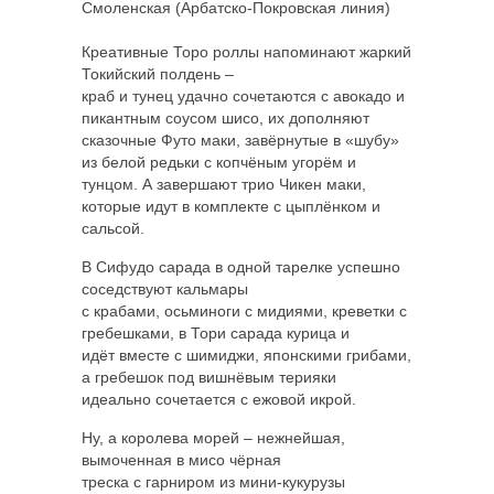
Смоленская (Арбатско-Покровская линия)
Креативные Торо роллы напоминают жаркий
Токийский полдень –
краб и тунец удачно сочетаются с авокадо и
пикантным соусом шисо, их дополняют
сказочные Футо маки, завёрнутые в «шубу»
из белой редьки с копчёным угорём и
тунцом. А завершают трио Чикен маки,
которые идут в комплекте с цыплёнком и
сальсой.
В Сифудо сарада в одной тарелке успешно
соседствуют кальмары
с крабами, осьминоги с мидиями, креветки с
гребешками, в Тори сарада курица и
идёт вместе с шимиджи, японскими грибами,
а гребешок под вишнёвым терияки
идеально сочетается с ежовой икрой.
Ну, а королева морей – нежнейшая,
вымоченная в мисо чёрная
треска с гарниром из мини-кукурузы