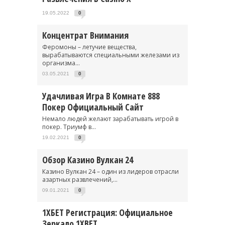
19.05.2022
0
Концентрат Внимания
Феромоны – летучие вещества,
вырабатываются специальными железами из
организма...
03.05.2021
0
Удачливая Игра В Комнате 888
Покер Официальный Сайт
Немало людей желают зарабатывать игрой в
покер. Триумф в...
19.02.2021
0
Обзор Казино Вулкан 24
Казино Вулкан 24 – один из лидеров отрасли
азартных развлечений,...
09.01.2021
0
1ХБЕТ Регистрация: Официальное
Зеркало 1XBET