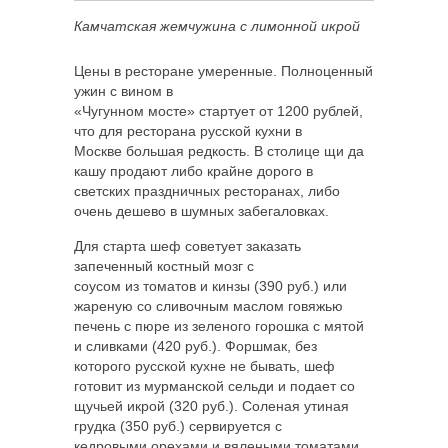
Камчатская жемчужина с лимонной икрой
Цены в ресторане умеренные. Полноценный
ужин с вином в
«Чугунном мосте» стартует от 1200 рублей,
что для ресторана русской кухни в
Москве большая редкость. В столице щи да
кашу продают либо крайне дорого в
светских праздничных ресторанах, либо
очень дешево в шумных забегаловках.
Для старта шеф советует заказать
запеченный костный мозг с
соусом из томатов и кинзы (390 руб.) или
жареную со сливочным маслом говяжью
печень с пюре из зеленого горошка с мятой
и сливками (420 руб.). Форшмак, без
которого русской кухне не бывать, шеф
готовит из мурманской сельди и подает со
щучьей икрой (320 руб.). Соленая утиная
грудка (350 руб.) сервируется с
кедровыми орехами и вялеными томатами,