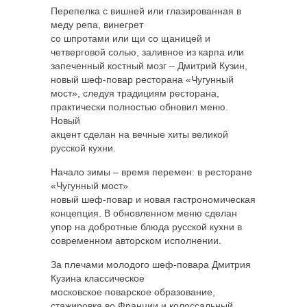
Перепелка с вишней или глазированная в
меду репа, винегрет
со шпротами или щи со щаницей и
четверговой солью, заливное из карпа или
запеченный костный мозг – Дмитрий Кузин,
новый шеф-повар ресторана «Чугунный
мост», следуя традициям ресторана,
практически полностью обновил меню.
Новый
акцент сделан на вечные хиты великой
русской кухни.
Начало зимы – время перемен: в ресторане
«Чугунный мост»
новый шеф-повар и новая гастрономическая
концепция. В обновленном меню сделан
упор на добротные блюда русской кухни в
современном авторском исполнении.
За плечами молодого шеф-повара Дмитрия
Кузина классическое
московское поварское образование,
стажировка во Франции и колоссальный