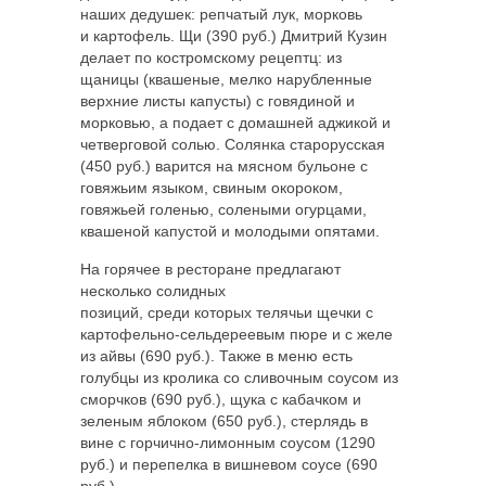
наших дедушек: репчатый лук, морковь
и картофель. Щи (390 руб.) Дмитрий Кузин
делает по костромскому рецептц: из
щаницы (квашеные, мелко нарубленные
верхние листы капусты) с говядиной и
морковью, а подает с домашней аджикой и
четверговой солью. Солянка старорусская
(450 руб.) варится на мясном бульоне с
говяжьим языком, свиным окороком,
говяжьей голенью, солеными огурцами,
квашеной капустой и молодыми опятами.
На горячее в ресторане предлагают
несколько солидных
позиций, среди которых телячьи щечки с
картофельно-сельдереевым пюре и с желе
из айвы (690 руб.). Также в меню есть
голубцы из кролика со сливочным соусом из
сморчков (690 руб.), щука с кабачком и
зеленым яблоком (650 руб.), стерлядь в
вине с горчично-лимонным соусом (1290
руб.) и перепелка в вишневом соусе (690
руб.).