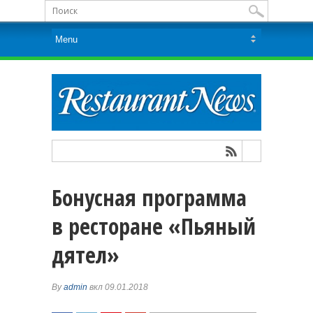
Бонусная программа
в ресторане «Пьяный
дятел»
By
admin
вкл 09.01.2018