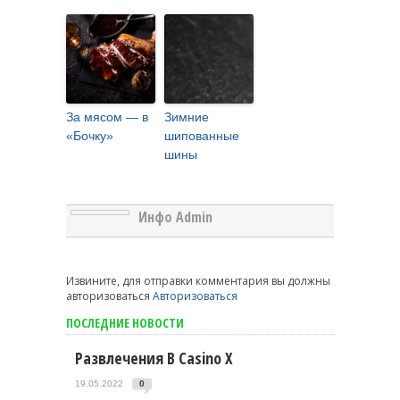
За мясом — в
Зимние
«Бочку»
шипованные
шины
Инфо Admin
Извините, для отправки комментария вы должны
авторизоваться
Авторизоваться
ПОСЛЕДНИЕ НОВОСТИ
Развлечения В Casino X
19.05.2022
0