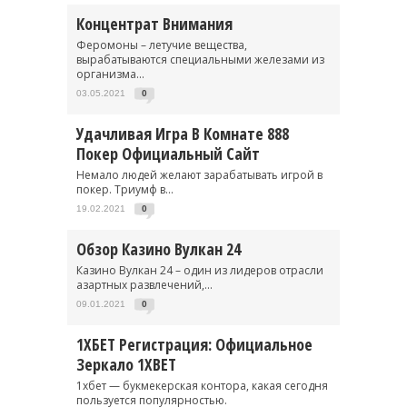
Концентрат Внимания
Феромоны – летучие вещества,
вырабатываются специальными железами из
организма...
03.05.2021
0
Удачливая Игра В Комнате 888
Покер Официальный Сайт
Немало людей желают зарабатывать игрой в
покер. Триумф в...
19.02.2021
0
Обзор Казино Вулкан 24
Казино Вулкан 24 – один из лидеров отрасли
азартных развлечений,...
09.01.2021
0
1ХБЕТ Регистрация: Официальное
Зеркало 1XBET
1хбет — букмекерская контора, какая сегодня
пользуется популярностью.