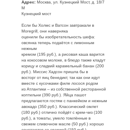
Адрес:
Москва, ул. Кузнецкий Мост, д. 18/7
M
Кузнецкий мост
Если бы Холмс и Ватсон завтракали в
Moregrill, они наверняка
оценили бы изобретательность шефа:
овсянка теперь подаётся с лимонным
нежным
кремом (195 руб.), а рисовая каша варится
на кокосовом молоке, в блюдо также кладут
корицу и сладкий карамельный банан (200
руб.). Миссис Хадсон пришла бы в
восторг от яиц бенедикт, так как они идут
вместе с кусочками филе лосося родом
из Атлантики – из собственной ресторанной
коптильни (390 руб.). Яйца пашот
предлагаются гостям с панкейком и нежным
авокадо (350 руб.). Классический омлет
(180 руб.) отлично пойдёт с крем-чиз (100
руб.), а томаты, умело томлённые в
свежем сливочном масле (50 руб.) хорошо
сочетаются со спаржей (150 руб.),