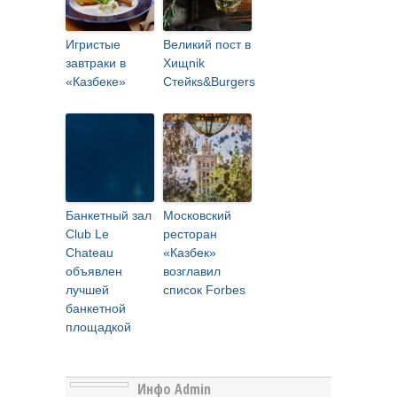
Игристые
Великий пост в
завтраки в
Хищnik
«Казбеке»
Стейкs&Burgers
Банкетный зал
Московский
Club Le
ресторан
Chateau
«Казбек»
объявлен
возглавил
лучшей
список Forbes
банкетной
площадкой
Инфо Admin