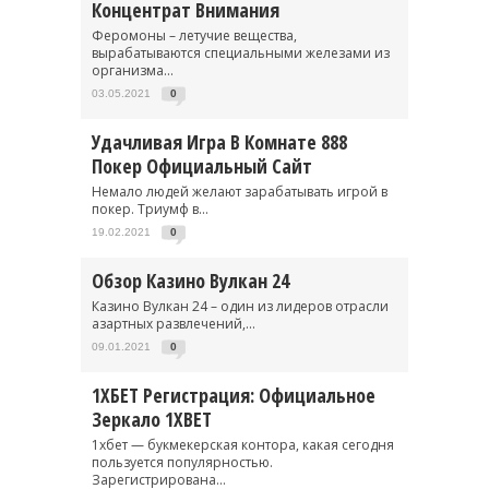
Концентрат Внимания
Феромоны – летучие вещества,
вырабатываются специальными железами из
организма...
03.05.2021
0
Удачливая Игра В Комнате 888
Покер Официальный Сайт
Немало людей желают зарабатывать игрой в
покер. Триумф в...
19.02.2021
0
Обзор Казино Вулкан 24
Казино Вулкан 24 – один из лидеров отрасли
азартных развлечений,...
09.01.2021
0
1ХБЕТ Регистрация: Официальное
Зеркало 1XBET
1хбет — букмекерская контора, какая сегодня
пользуется популярностью.
Зарегистрирована...