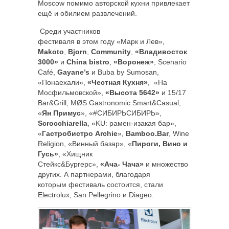
Moscow помимо авторской кухни привлекает
ещё и обилием развлечений.
Среди участников
фестиваля в этом году «Марк и Лев»,
Makoto
,
Bjorn
,
Сommunity
,
«Владивосток
3000»
и
China bistro
,
«Воронеж»
, Scenario
Café,
Gayane’s
и Buba by Sumosan,
«Понаехали»,
«Честная Кухня»
, «На
Мосфильмовской»,
«Высота 5642»
и 15/17
Bar&Grill, MØS Gastronomic Smart&Casual,
«
Ян Примус
», «#СИБИРЬСИБИРЬ»,
Scrocchiarella
, «KU: рамен-изакая бар»,
«
Гастробистро Archie
»,
Bamboo.Bar
, Wine
Religion, «Винный базар», «
Пироги, Вино и
Гусь»
, «Хищник
Стейкс&Бургерс»,
«Ача- Чача»
и множество
других. А партнерами, благодаря
которым фестиваль состоится, стали
Electrolux, San Pellegrino и Diageo.