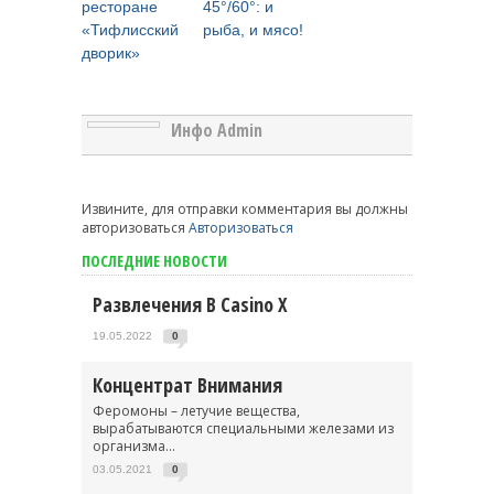
ресторане
45°/60°: и
«Тифлисский
рыба, и мясо!
дворик»
Инфо Admin
Извините, для отправки комментария вы должны
авторизоваться
Авторизоваться
ПОСЛЕДНИЕ НОВОСТИ
Развлечения В Casino X
19.05.2022
0
Концентрат Внимания
Феромоны – летучие вещества,
вырабатываются специальными железами из
организма...
03.05.2021
0