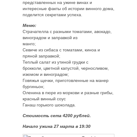
представленных на ужине винах и
интересные факты об истории винного дома,
поделится секретами успеха.
Меню:
Страчателла с разными томатами, авокадо,
виноградом и заправкой из
манго;
Севиче из сибаса с томатами, киноа и
пряной заправкой;
Теплый салат из утиной грудки с
брокколи, цветной капустой, черносливом,
изюмом и виноградом;
Говяжья щечки, приготовленные на манер
бургиньон;
Оленина в пюре из моркови и разные грибы,
красный винный соус
Ганаш горького шоколада.
Стоимость сета 4200 рублей.
Начало ужина 27 марта в 19:30