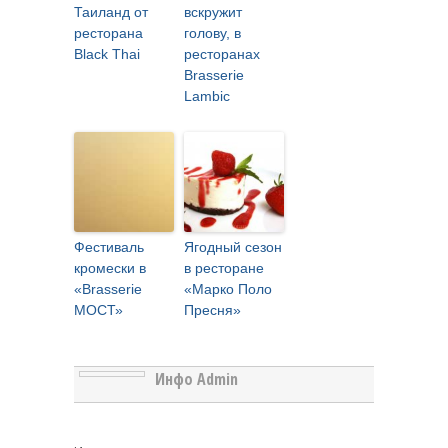
Таиланд от
вскружит
ресторана
голову, в
Black Thai
ресторанах
Brasserie
Lambic
Фестиваль
Ягодный сезон
кромески в
в ресторане
«Brasserie
«Марко Поло
МОСТ»
Пресня»
Инфо Admin