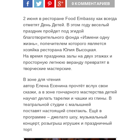
0 КОММЕНТАРИЕВ
ПОДЕЛИТЬСЯ
TWEET
ПОДЕЛИТЬСЯ
ПОДЕЛИТЬСЯ
2 июня в ресторане Food Embassy как всегда
отметят День Детей. В этом году веселый
праздник пройдет под эгидой
благотворительного фонда «Измени одну
жизнь», попечителем которого является
хозяйка ресторана Юлия Высоцкая.
На время праздника залы на двух этажах и
просторную летнюю веранду превратят в
творческие мастерские.
В зоне для чтения
автор Елена Есенина прочтёт вслух свои
сказки, а в зоне гончарного мастерства детей
научат делать тарелки и чашки из глины. В
театральной студии с малышней
поставят настоящий спектакль. Ещё в
программе – джелато шоу, музыкальный
концерт, розыгрыш игрушек и праздничный
торт.