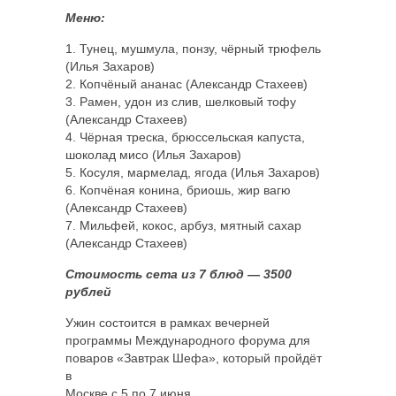
Меню:
1. Тунец, мушмула, понзу, чёрный трюфель
(Илья Захаров)
2. Копчёный ананас (Александр Стахеев)
3. Рамен, удон из слив, шелковый тофу
(Александр Стахеев)
4. Чёрная треска, брюссельская капуста,
шоколад мисо (Илья Захаров)
5. Косуля, мармелад, ягода (Илья Захаров)
6. Копчёная конина, бриошь, жир вагю
(Александр Стахеев)
7. Мильфей, кокос, арбуз, мятный сахар
(Александр Стахеев)
Стоимость сета из 7 блюд — 3500
рублей
Ужин состоится в рамках вечерней
программы Международного форума для
поваров «Завтрак Шефа», который пройдёт
в
Москве с 5 по 7 июня.