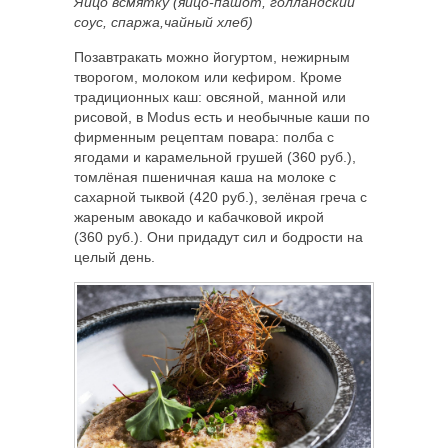
Яйцо всмятку (яйцо-пашот, голландский
соус, спаржа,чайный хлеб)
Позавтракать можно йогуртом, нежирным
творогом, молоком или кефиром. Кроме
традиционных каш: овсяной, манной или
рисовой, в Modus есть и необычные каши по
фирменным рецептам повара: полба с
ягодами и карамельной грушей (360 руб.),
томлёная пшеничная каша на молоке с
сахарной тыквой (420 руб.), зелёная греча с
жареным авокадо и кабачковой икрой
(360 руб.). Они придадут сил и бодрости на
целый день.