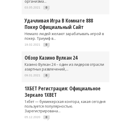
организма...
03.05.2021
0
Удачливая Игра В Комнате 888
Покер Официальный Сайт
Немало людей желают зарабатывать игрой в
покер. Триумф в...
19.02.2021
0
Обзор Казино Вулкан 24
Казино Вулкан 24 – один из лидеров отрасли
азартных развлечений,...
09.01.2021
0
1ХБЕТ Регистрация: Официальное
Зеркало 1XBET
1хбет — букмекерская контора, какая сегодня
пользуется популярностью.
Зарегистрирована...
05.12.2020
0