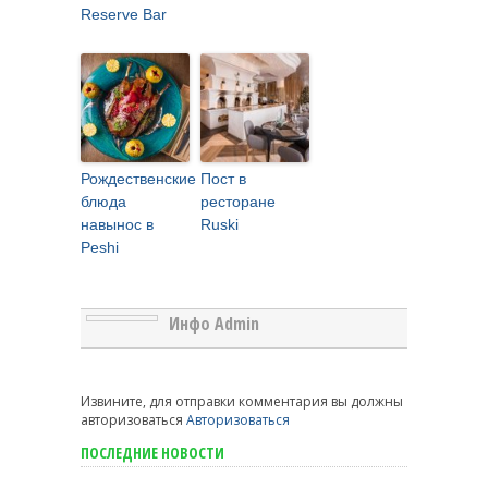
Reserve Bar
Рождественские
Пост в
блюда
ресторане
навынос в
Ruski
Peshi
Инфо Admin
Извините, для отправки комментария вы должны
авторизоваться
Авторизоваться
ПОСЛЕДНИЕ НОВОСТИ