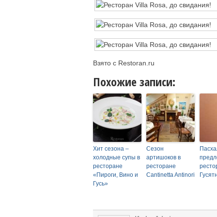
Взято с Restoran.ru
Похожие записи:
Хит сезона –
Сезон
Пасха
холодные супы в
артишоков в
предл
ресторане
ресторане
ресто
«Пироги, Вино и
Cantinetta Antinori
Гусятн
Гусь»