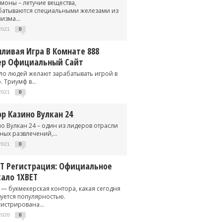
оны – летучие вещества,
батываются специальными железами из
изма...
2021
0
ливая Игра В Комнате 888
ер Официальный Сайт
о людей желают зарабатывать игрой в
. Триумф в...
2021
0
р Казино Вулкан 24
о Вулкан 24 – один из лидеров отрасли
ных развлечений,...
2021
0
ЕТ Регистрация: Официальное
ало 1XBET
 — букмекерская контора, какая сегодня
уется популярностью.
истрирована...
2020
0