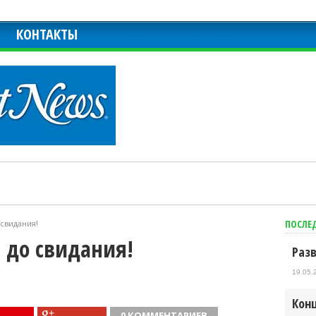
КОНТАКТЫ
ер официальный сайт
ПОСЛЕ
 свидания!
a, до свидания!
Разв
ркало 1XBET
19.05.
Кон
0 КОММЕНТАРИЕВ