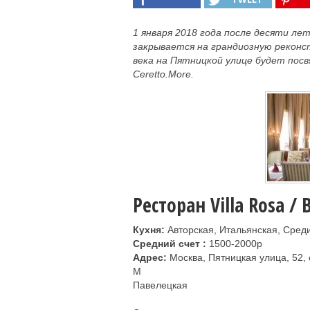
Медицинская одежда
ПОДЕЛИТЬСЯ
ПОД
Дома с историей: особенности аре
1 января 2018 года после десяти ле
закрывается на грандиозную реконс
Горячие бонусы от БК LEON
века на Пятницкой улице будет пос
Ceretto.More.
Ресторан Villa Rosa /
Кухня:
Авторская, Итальянская, Сре
Средний счет :
1500-2000р
Адрес:
Москва, Пятницкая улица, 52, 
M
Павелецкая