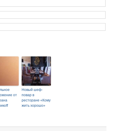
льное
Новый шеф-
ожение от
повар в
рана
ресторане «Кому
икоff
жить хорошо»