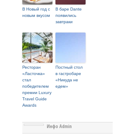
В Новый год с
В баре Dante
новым вкусом
появились
завтраки
Ресторан
Постный стол
«Ласточка»
в гастробаре
стал
«Никуда не
победителем
едем»
премии Luxury
Travel Guide
Awards
Инфо Admin