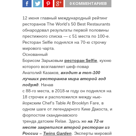
0 КОММЕНТАРИЕВ
ПОДЕЛИТЬСЯ
TWEET
ПОДЕЛИТЬСЯ
ПОДЕЛИТЬСЯ
12 июня главный международный рейтинг
ресторанов The World’s 50 Best Restaurants
обнародовал результаты первой половины
престижного списка — с 51 места по 100-е.
Ресторан Selfie поднялся на 70-ю строчку
мирового чарта.
Основанный
Борисом Зарьковым
ресторан Selfie
, кухню
которого возглавляет шеф-повар
Анатолий Казаков,
входит в топ-100
лучших ресторанов мира второй год
подряд
. Начав
с 88-го места, в 2018-м году он поднялся на
18 строчек и расположился между нью-
йоркским Chef’s Table At Brooklyn Fare, в
одном шаге от легендарного Кике Дакоста, и
форпостом скандинавского
тренда датским Relae. Здесь же
на 72-м
месте закрепился второй ресторан из
России –
Twins Garden
. Эксперты мировой