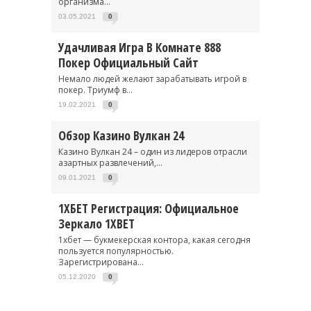
организма...
03.05.2021
0
Удачливая Игра В Комнате 888
Покер Официальный Сайт
Немало людей желают зарабатывать игрой в
покер. Триумф в...
19.02.2021
0
Обзор Казино Вулкан 24
Казино Вулкан 24 – один из лидеров отрасли
азартных развлечений,...
09.01.2021
0
1ХБЕТ Регистрация: Официальное
Зеркало 1XBET
1хбет — букмекерская контора, какая сегодня
пользуется популярностью.
Зарегистрирована...
05.12.2020
0