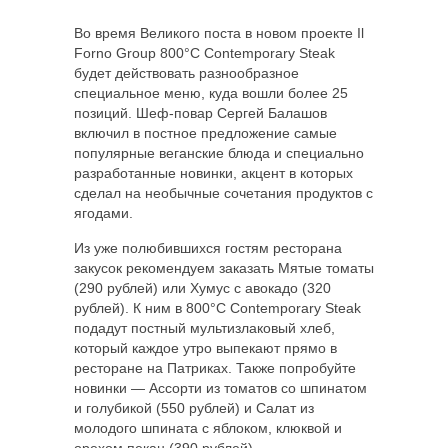
Во время Великого поста в новом проекте Il
Forno Group 800°С Contemporary Steak
будет действовать разнообразное
специальное меню, куда вошли более 25
позиций. Шеф-повар Сергей
Балашов
включил в постное предложение самые
популярные веганские блюда и специально
разработанные новинки, акцент в которых
сделал на необычные сочетания продуктов с
ягодами.
Из уже полюбившихся гостям ресторана
закусок рекомендуем заказать Мятые томаты
(290 рублей) или Хумус с авокадо (320
рублей). К ним в 800°С Contemporary Steak
подадут постный мультизлаковый хлеб,
который каждое утро выпекают прямо в
ресторане на Патриках. Также попробуйте
новинки — Ассорти из томатов со шпинатом
и голубикой (550 рублей) и Салат из
молодого шпината с яблоком, клюквой и
орехом пекан (390 рублей).