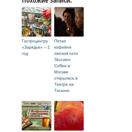
Гастроцентру
Пятая
«Зарядье» – 1
кофейня
год
омской сети
Skuratov
Coffee в
Москве
открылась в
Театре на
Таганке.⠀