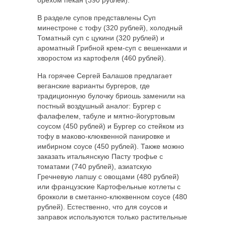
В разделе супов представлены Суп
минестроне с тофу (320 рублей), холодный
Томатный суп с цукини (320 рублей) и
ароматный Грибной крем-суп с вешенками и
хворостом из картофеля (460 рублей).
На горячее Сергей Балашов предлагает
веганские варианты бургеров, где
традиционную булочку бриошь заменили на
постный воздушный аналог: Бургер с
фалафелем, табуле и мятно-йогуртовым
соусом (450 рублей) и Бургер со стейком из
тофу в маково-клюквенной панировке и
имбирном соусе (450 рублей). Также можно
заказать итальянскую Пасту трофье с
томатами (740 рублей), азиатскую
Гречневую лапшу с овощами (480 рублей)
или французские Картофельные котлеты с
брокколи в сметанно-клюквенном соусе (480
рублей). Естественно, что для соусов и
заправок используются только растительные