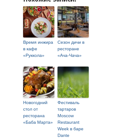
Время инжира
Сезон дичи в
в кафе
ресторане
«Руккола»
«Ача-Чача»
Новогодний
Фестиваль
стол от
тартаров
ресторана
Moscow
«Баба Марта»
Restaurant
Week в баре
Dante