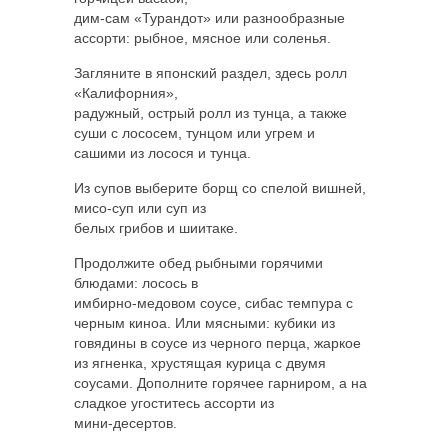
дим-сам «Турандот» или разнообразные
ассорти: рыбное, мясное или соленья.
Загляните в японский раздел, здесь ролл
«Калифорния»,
радужный, острый ролл из тунца, а также
суши с лососем, тунцом или угрем и
сашими из лосося и тунца.
Из супов выберите борщ со спелой вишней,
мисо-суп или суп из
белых грибов и шиитаке.
Продолжите обед рыбными горячими
блюдами: лосось в
имбирно-медовом соусе, сибас темпура с
черным киноа. Или мясными: кубики из
говядины в соусе из черного перца, жаркое
из ягненка, хрустящая курица с двумя
соусами. Дополните горячее гарниром, а на
сладкое угоститесь ассорти из
мини-десертов.