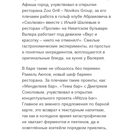
Афиша город, учувствовал в открытии
ресторана Zoo Grill – Novikov Group, за его
плечами работа в гольф клубе Абрамовича в
«Сколково» вместе с Ильей Шалевым и
ресторан «Пролив» на Никитском бульваре.
Валера работает под девизом «Вкус и
красотку – никто не отменял!». Смелые
гастрономические эксперименты, из простых
и понятных ингредиентов, воплощаются в
оригинальные блюда, на кухне у Валерия.
В баре также не обошлось без перемен.
Рамиль Аюпов, новый шеф бармен
ресторана. За плечами такие проекты, как:
«Менделеев бар», «Тема бар» с Дмитрием
Соколовым, учувствовал в открытии
концептуального проекта «Mitzva bar».
Главное из зимнего предложения по барной
карте, это возврат к текстурным напиткам,
так как в холодное время катастрофически
не хватает ферментов и пектинов, да и
осветлённые коктейли порядком приелись,