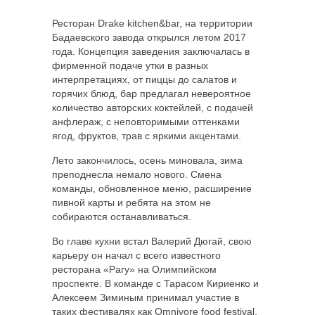
Ресторан Drake kitchen&bar, на территории
Бадаевского завода открылся летом 2017
года. Концепция заведения заключалась в
фирменной подаче утки в разных
интерпретациях,
от пиццы до салатов и
горячих блюд, бар предлагал невероятное
количество авторских коктейлей, с подачей
анфлераж, с неповторимыми оттенками
ягод, фруктов, трав с яркими акцентами.
Лето закончилось, осень миновала, зима
преподнесла немало нового. Смена
команды, обновленное меню, расширение
пивной карты и ребята на этом не
собираются останавливаться.
Во главе кухни встал Валерий Дюгай, свою
карьеру он начал с всего известного
ресторана «Рагу» на Олимпийском
проспекте. В команде с Тарасом Кириенко и
Алексеем Зиминым принимал участие в
таких фестивалях как Omnivore food festival,