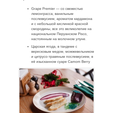
Grape Premier — со свежестью
лемонграсса, ванильным
послевкусием, ароматом кардамона
и с небольшой кислинкой красной
смородины, все это великолепие на
национальном Перуанском Pisco,
настоянным на молочном улуне.
Царская ягода, в тандеме с
вересковым медом, можжевельником
и цитрусо-травяным послевкусием, в
её изысканном суаре Camom Berry