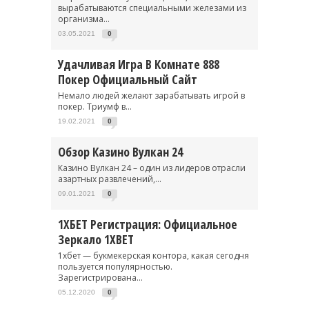
вырабатываются специальными железами из
организма...
03.05.2021
0
Удачливая Игра В Комнате 888
Покер Официальный Сайт
Немало людей желают зарабатывать игрой в
покер. Триумф в...
19.02.2021
0
Обзор Казино Вулкан 24
Казино Вулкан 24 – один из лидеров отрасли
азартных развлечений,...
09.01.2021
0
1ХБЕТ Регистрация: Официальное
Зеркало 1XBET
1хбет — букмекерская контора, какая сегодня
пользуется популярностью.
Зарегистрирована...
05.12.2020
0