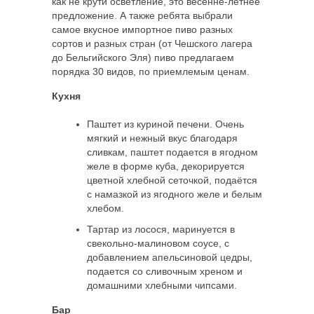
как не крути осветление, это весенне-летнее
предложение. А также ребята выбрали
самое вкусное импортное пиво разных
сортов и разных стран (от Чешского лагера
до Бельгийского Эля) пиво предлагаем
порядка 30 видов, по приемлемым ценам.
Кухня
Паштет из куриной печени. Очень
мягкий и нежный вкус благодаря
сливкам, паштет подается в ягодном
желе в форме куба, декорируется
цветной хлебной сеточкой, подаётся
с намазкой из ягодного желе и белым
хлебом.
Тартар из лосося, маринуется в
свекольно-малиновом соусе, с
добавлением апельсиновой цедры,
подается со сливочным хреном и
домашними хлебными чипсами.
Бар