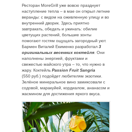
Ресторан MoreGrill уже вовсю празднует
наступление тепла – в мае он открыл летние
веранды: с видом на оживленную улицу и во
внутренний дворик. Здесь приятно
завтракать, обедать и ужинать: обилие
цветущих растений, большие
зонты
помогают гостям ощущать загородный уют.
Бармен Виталий Екименко разработал
3
оригинальных весенних коктейля
. Они
наполнены энергией, фруктами и
свежестью майского утра – то, что нужно в
жару. Коктейль
Passion Fruit Sangria
(550 руб.) подойдет любителям экзотики.
Зелёное минеральное вино замиксовали с
содовой, маракуйей, кордиалом, ананасом и
жасмином для достижения яркого вкуса.