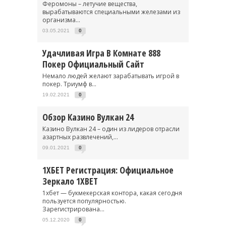
Феромоны – летучие вещества,
вырабатываются специальными железами из
организма...
03.05.2021
0
Удачливая Игра В Комнате 888
Покер Официальный Сайт
Немало людей желают зарабатывать игрой в
покер. Триумф в...
19.02.2021
0
Обзор Казино Вулкан 24
Казино Вулкан 24 – один из лидеров отрасли
азартных развлечений,...
09.01.2021
0
1ХБЕТ Регистрация: Официальное
Зеркало 1XBET
1хбет — букмекерская контора, какая сегодня
пользуется популярностью.
Зарегистрирована...
05.12.2020
0