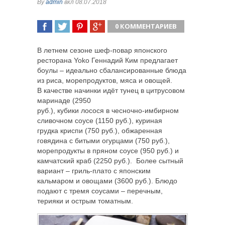
By
admin
вкл 08.07.2018
0 КОММЕНТАРИЕВ
ПОДЕЛИТЬСЯ
TWEET
ПОДЕЛИТЬСЯ
ПОДЕЛИТЬСЯ
В летнем сезоне шеф-повар японского
ресторана Yoko Геннадий Ким предлагает
боулы – идеально сбалансированные блюда
из риса, морепродуктов, мяса и овощей.
В качестве начинки идёт тунец в цитрусовом
маринаде (2950
руб.), кубики лосося в чесночно-имбирном
сливочном соусе (1150 руб.), куриная
грудка криспи (750 руб.), обжаренная
говядина с битыми огурцами (750 руб.),
морепродукты в пряном соусе (950 руб.) и
камчатский краб (2250 руб.). Более сытный
вариант – гриль-плато с японским
кальмаром и овощами (3600 руб.). Блюдо
подают с тремя соусами – перечным,
терияки и острым томатным.