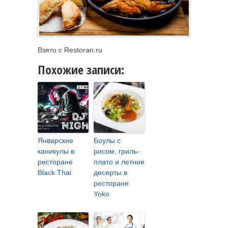
Взято с Restoran.ru
Похожие записи:
Январские
Боулы с
каникулы в
рисом, гриль-
ресторане
плато и летние
Black Thai
десерты в
ресторане
Yoko