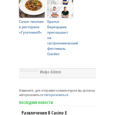
Сезон лисичек
Братья
в ресторане
Березуцкие
«Гусятникоff»
приглашают
на
гастрономический
фестиваль
Garden
Инфо Admin
Извините, для отправки комментария вы должны
авторизоваться
Авторизоваться
ПОСЛЕДНИЕ НОВОСТИ
Развлечения В Casino X