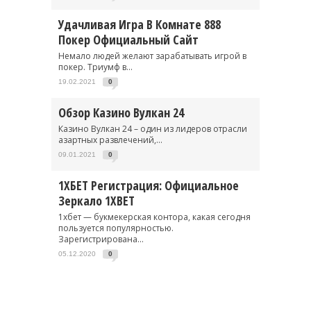
Удачливая Игра В Комнате 888
Покер Официальный Сайт
Немало людей желают зарабатывать игрой в
покер. Триумф в...
19.02.2021
0
Обзор Казино Вулкан 24
Казино Вулкан 24 – один из лидеров отрасли
азартных развлечений,...
09.01.2021
0
1ХБЕТ Регистрация: Официальное
Зеркало 1XBET
1хбет — букмекерская контора, какая сегодня
пользуется популярностью.
Зарегистрирована...
05.12.2020
0