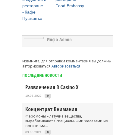
ресторане
Food Embassy
«Кафе
Пушкинъ»
Инфо Admin
Извините, для отправки комментария вы должны
авторизоваться
Авторизоваться
ПОСЛЕДНИЕ НОВОСТИ
Развлечения В Casino X
19.05.2022
0
Концентрат Внимания
Феромоны – летучие вещества,
вырабатываются специальными железами из
организма...
03.05.2021
0