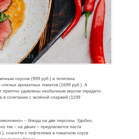
чичным соусом (999 руб.) и телятина
 спелых ароматных томатов (1699 руб.). А
т приятно удивлены необычным вкусом тирадито
ба в сочетании с зелёной спаржей (1199
Лимончино» – блюда на две персоны. Удобно,
но так – на двоих – предлагается паста
.), спагетти с тефтелями в томатном соусе
тальянских блюда.