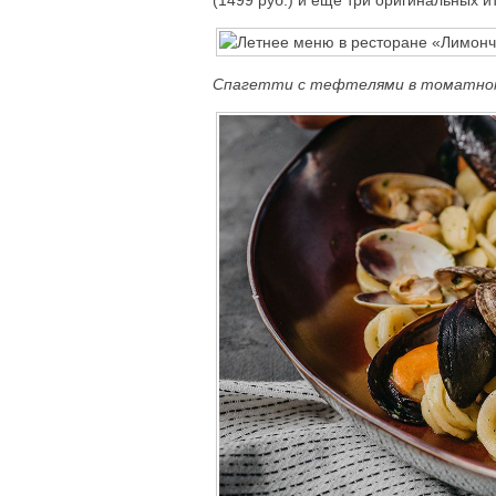
Спагетти с тефтелями в томатном