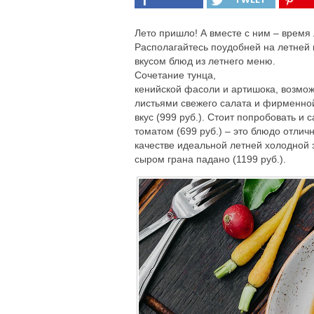
Медицинская одежда
ПОДЕЛИТЬСЯ
ПОД
Дома с историей: особенности аре
Лето пришло! А вместе с ним – время 
Горячие бонусы от БК LEON
Располагайтесь поудобней на летней
вкусом блюд из летнего меню.
Развлечения в casino x
Сочетание
тунца,
кенийской фасоли и артишока, возмож
листьями свежего салата и фирменно
вкус (999 руб.). Стоит попробовать и 
томатом (699 руб.) – это блюдо отлич
качестве идеальной летней холодной 
сыром грана падано (1199 руб.).