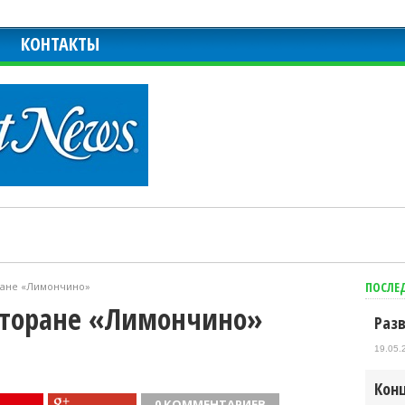
КОНТАКТЫ
ер официальный сайт
ПОСЛЕ
ране «Лимончино»
сторане «Лимончино»
Разв
ркало 1XBET
19.05.
Кон
0 КОММЕНТАРИЕВ