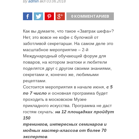
By
admin
вкл 03.06.2018
0 КОММЕНТАРИЕВ
ПОДЕЛИТЬСЯ
TWEET
ПОДЕЛИТЬСЯ
ПОДЕЛИТЬСЯ
Как вы думаете, что такое «Завтрак шефа»?
Нет, это вовсе не кофе с булочкой от
заботливой секретарши. На самом деле это
масштабное мероприятие – 2-й
Международный обучающий форум для
поваров, на котором знатоки и
любители
поделятся друг с другом своими знаниями,
секретами и, конечно же, любимыми
рецептами.
Состоится мероприятия в начале июня,
с 5
по 7 число
и основная программа будет
проходить в московском Музее
прикладного искусства. Программа не даст
гостям скучать:
на 12 площадках пройдут
150
тренингов, интересных семинаров и
модных мастер-классов от более 70
экспертов
.