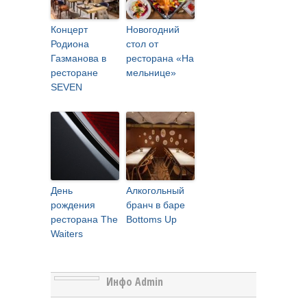
Концерт
Новогодний
Родиона
стол от
Газманова в
ресторана «На
ресторане
мельнице»
SEVEN
День
Алкогольный
рождения
бранч в баре
ресторана The
Bottoms Up
Waiters
Инфо Admin