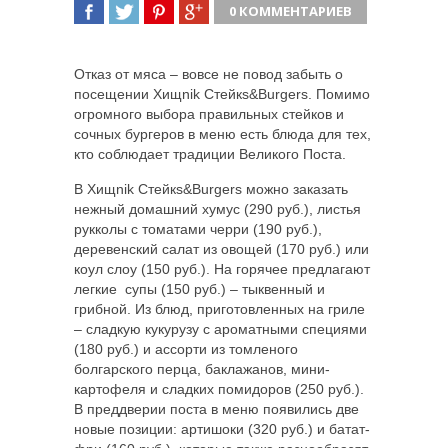
0 КОММЕНТАРИЕВ
ПОДЕЛИТЬСЯ
TWEET
ПОДЕЛИТЬСЯ
ПОДЕЛИТЬСЯ
Отказ от мяса – вовсе не повод забыть о
посещении Хищnik Стейкs&Burgers. Помимо
огромного выбора правильных стейков и
сочных бургеров в меню есть блюда для тех,
кто
соблюдает традиции Великого Поста.
В Хищnik Стейкs&Burgers можно заказать
нежный домашний хумус (290 руб.), листья
рукколы с томатами черри (190 руб.),
деревенский салат из овощей (170 руб.) или
коул слоу (150 руб.). На горячее предлагают
легкие супы (150 руб.) – тыквенный и
грибной. Из блюд, приготовленных на гриле
– сладкую кукурузу с ароматными специями
(180 руб.) и ассорти из томленого
болгарского перца, баклажанов, мини-
картофеля и сладких помидоров (250 руб.).
В преддверии поста в меню появились две
новые позиции: артишоки (320 руб.) и батат-