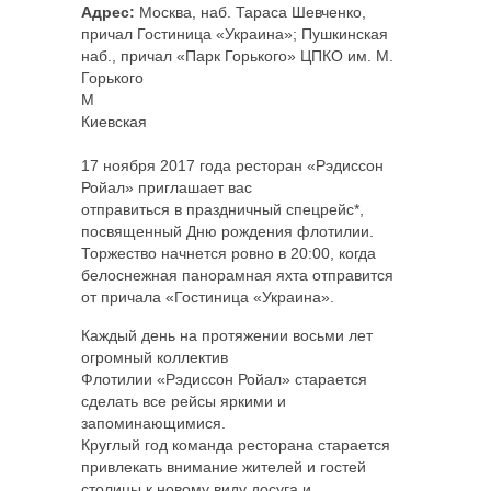
Адрес:
Москва, наб. Тараса Шевченко,
причал Гостиница «Украина»; Пушкинская
наб., причал «Парк Горького» ЦПКО им. М.
Горького
M
Киевская
17 ноября 2017 года ресторан «Рэдиссон
Ройал» приглашает вас
отправиться в праздничный спецрейс*,
посвященный Дню рождения флотилии.
Торжество начнется ровно в 20:00, когда
белоснежная панорамная яхта отправится
от причала «Гостиница «Украина».
Каждый день на протяжении восьми лет
огромный коллектив
Флотилии «Рэдиссон Ройал» старается
сделать все рейсы яркими и
запоминающимися.
Круглый год команда ресторана старается
привлекать внимание жителей и гостей
столицы к новому виду досуга и