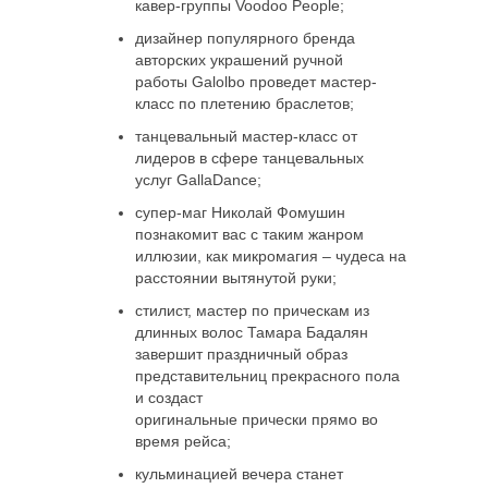
кавер-группы Voodoo People;
дизайнер популярного бренда
авторских украшений ручной
работы Galolbo проведет мастер-
класс по плетению браслетов;
танцевальный мастер-класс от
лидеров в сфере танцевальных
услуг GallaDance;
супер-маг Николай Фомушин
познакомит вас с таким жанром
иллюзии, как микромагия – чудеса на
расстоянии вытянутой руки;
стилист, мастер по прическам из
длинных волос Тамара Бадалян
завершит праздничный образ
представительниц прекрасного пола
и создаст
оригинальные прически прямо во
время рейса;
кульминацией вечера станет