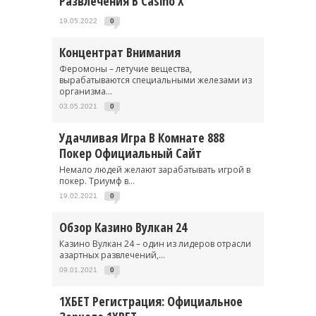
Развлечения В Casino X
19.05.2022
0
Концентрат Внимания
Феромоны – летучие вещества,
вырабатываются специальными железами из
организма...
03.05.2021
0
Удачливая Игра В Комнате 888
Покер Официальный Сайт
Немало людей желают зарабатывать игрой в
покер. Триумф в...
19.02.2021
0
Обзор Казино Вулкан 24
Казино Вулкан 24 – один из лидеров отрасли
азартных развлечений,...
09.01.2021
0
1ХБЕТ Регистрация: Официальное