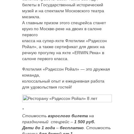
билеты в Государственный исторический
музей и на спектакли Московского театра
мюзикла.
А главным призом этого спецрейса станет
круиз по Москве-реке на двоих в салоне
первого
класса на супер-яхте Флотилии «Рэдиссон
Ройал», а также сертификат для двоих на
речную прогулку на яхте «ERWIN.Река» в
салоне первого класса.
Флотилия «Рэдиссон Ройал» — это дружная
команда,
колоссальный опыт и ежедневная работа
для удовольствия гостей!
*
Стоимость
взрослого билета
на
праздничный спецрейс –
1 500 руб.
Дети до 1 года
–
бесплатно
. Стоимость
билета
для детей от 1