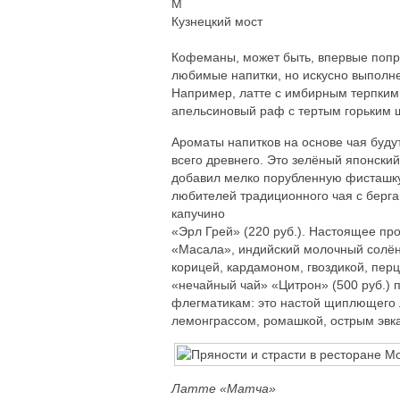
M
Кузнецкий мост
Кофеманы, может быть, впервые попр
любимые напитки, но искусно выполн
Например, латте с имбирным терпким 
апельсиновый раф с тертым горьким ш
Ароматы напитков на основе чая будут
всего древнего. Это зелёный японский
добавил мелко порубленную фисташку
любителей традиционного чая с бер
капучино
«Эрл Грей» (220 руб.). Настоящее про
«Масала», индийский молочный солён
корицей, кардамоном, гвоздикой, пер
«нечайный чай» «Цитрон» (500 руб.)
флегматикам: это настой щиплющего 
лемонграссом, ромашкой, острым эвк
Латте «Матча»