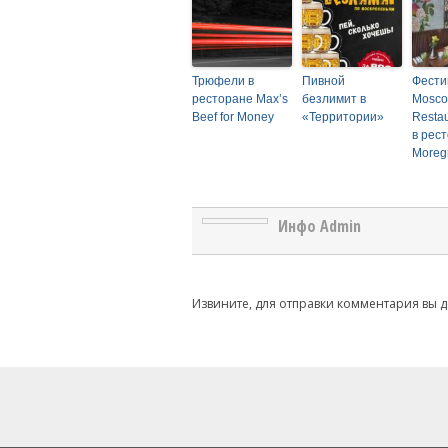
Трюфели в
Пивной
Фести
ресторане Max’s
безлимит в
Mosc
Beef for Money
«Территории»
Resta
в рес
Moregr
Инфо Admin
Извините, для отправки комментария вы 