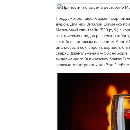
Предусмотрел шеф-бармен сюрпризы и
душой. Для них Виталий Екименко пр
Малиновый глинтвейн (550 руб.) с кор
экзотических плодов разнежит любого
коктейль с игривым названием Aperol Sp
ананасовый сок, сироп с корицей, би
сверху. Джентльменам – Spiced Apple 
выдержанного (в пиратских бочках?) т
знакомого экстракта чая «Эрл Грей»