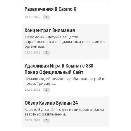
Развлечения В Casino X
19.05.2022
0
Концентрат Внимания
Феромоны – летучие вещества,
вырабатываются специальными железами из
организма...
03.05.2021
0
Удачливая Игра В Комнате 888
Покер Официальный Сайт
Немало людей желают зарабатывать игрой в
покер. Триумф в...
19.02.2021
0
Обзор Казино Вулкан 24
Казино Вулкан 24 – один из лидеров отрасли
азартных развлечений,...
09.01.2021
0